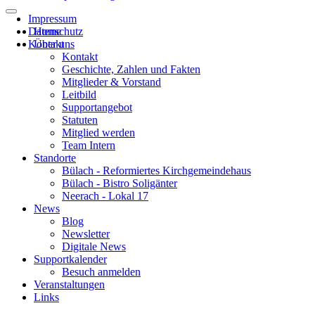
Impressum
Datenschutz
Home
Kontakt
Über uns
Kontakt
Geschichte, Zahlen und Fakten
Mitglieder & Vorstand
Leitbild
Supportangebot
Statuten
Mitglied werden
Team Intern
Standorte
Bülach - Reformiertes Kirchgemeindehaus
Bülach - Bistro Soligänter
Neerach - Lokal 17
News
Blog
Newsletter
Digitale News
Supportkalender
Besuch anmelden
Veranstaltungen
Links